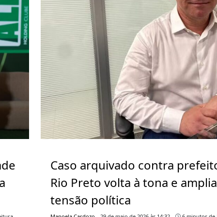
ade
Caso arquivado contra prefeit
a
Rio Preto volta à tona e ampli
tensão política
itura
Manoela Cardozo
29 de maio de 2026 às 14:32
6 minutos de 