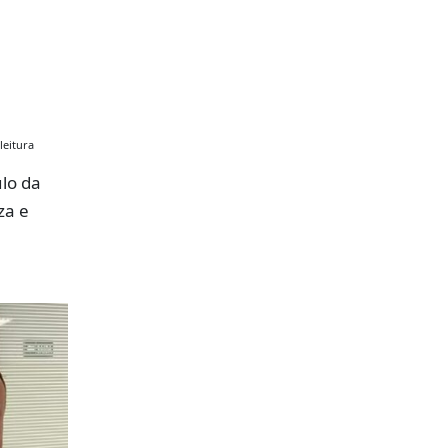
leitura
lo da
za e