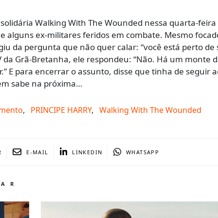
 solidária Walking With The Wounded nessa quarta-feir
 de alguns ex-militares feridos em combate. Mesmo foca
giu da pergunta que não quer calar: “você está perto de 
TV da Grã-Bretanha, ele respondeu: “Não. Há um monte d
.” E para encerrar o assunto, disse que tinha de seguir 
uem sabe na próxima…
mento
,
PRINCIPE HARRY
,
Walking With The Wounded
R
E-MAIL
LINKEDIN
WHATSAPP
TAR