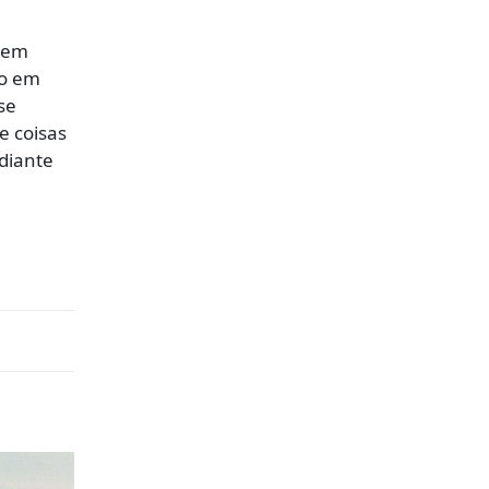
a em
do em
se
e coisas
adiante