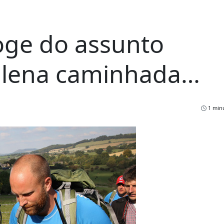
foge do assunto
plena caminhada…
1 minu