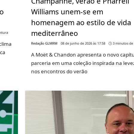
Champanhe, verão e Pharrell
go
Williams unem-se em
homenagem ao estilo de vida
mediterrâneo
itura
clima
Redação GLMRM
08 de junho de 2026 às 17:58
3 minutos de 
rca
A Moët & Chandon apresenta o novo capítu
parceria em uma coleção inspirada na leve
nos encontros do verão