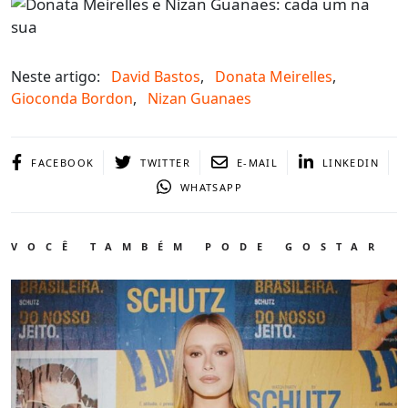
Neste artigo:
David Bastos
,
Donata Meirelles
,
Gioconda Bordon
,
Nizan Guanaes
FACEBOOK
TWITTER
E-MAIL
LINKEDIN
WHATSAPP
VOCÊ TAMBÉM PODE GOSTAR