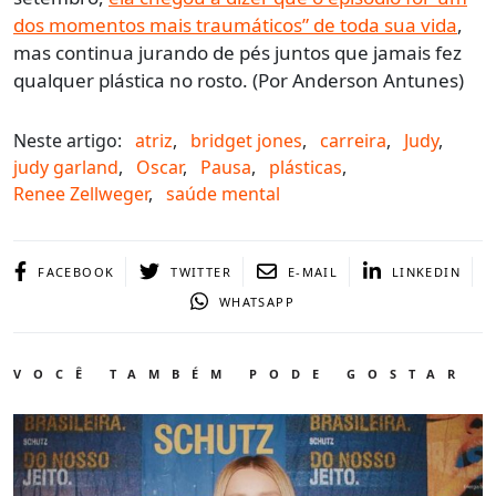
dos momentos mais traumáticos” de toda sua vida
,
mas continua jurando de pés juntos que jamais fez
qualquer plástica no rosto. (Por Anderson Antunes)
Neste artigo:
atriz
,
bridget jones
,
carreira
,
Judy
,
judy garland
,
Oscar
,
Pausa
,
plásticas
,
Renee Zellweger
,
saúde mental
FACEBOOK
TWITTER
E-MAIL
LINKEDIN
WHATSAPP
VOCÊ TAMBÉM PODE GOSTAR