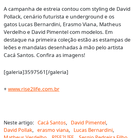
A campanha de estreia contou com styling de David
Pollack, cenário futurista e underground e os
gatos Lucas Bernardini, Erasmo Viana, Matheus
Verdelho e David Pimentel com modelos. Em
destaque na primeira coleção estão as estampas de
leões e mandalas desenhadas à mão pelo artista
Cacá Santos. Confira as imagens!
[galeria]3597561[/galeria]
+
www.rise2life.com.br
Neste artigo:
Cacá Santos
,
David Pimentel
,
David Pollak
,
erasmo viana
,
Lucas Bernardini
,
Matheus Verdelho
,
RISE2LIFE
,
Sergio Pedreira Filho