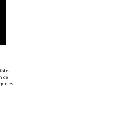
foi o
m de
aqueles