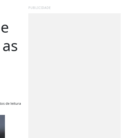
PUBLICIDADE
 e
 as
os de leitura