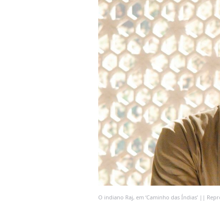
O indiano Raj, em ‘Caminho das Índias’ || Re