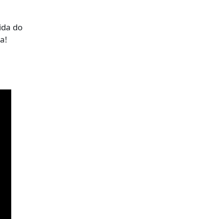
m
ida do
a!