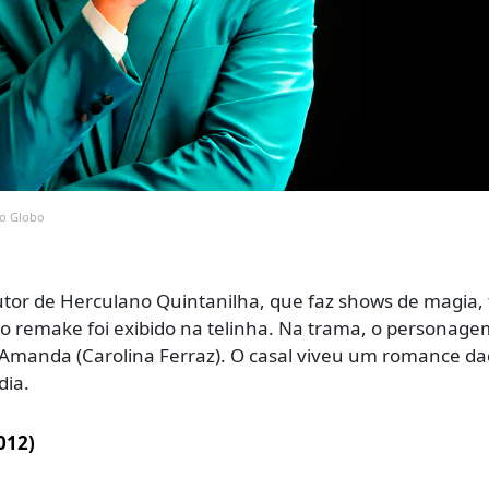
ão Globo
dutor de Herculano Quintanilha, que faz shows de magia, 
o o remake foi exibido na telinha. Na trama, o personage
 Amanda (Carolina Ferraz). O casal viveu um romance d
dia.
012)