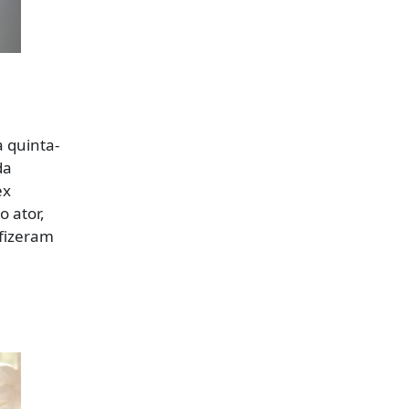
 quinta-
da
ex
 ator,
 fizeram