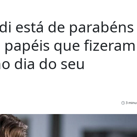
i está de parabéns
papéis que fizeram
o dia do seu
3 minut