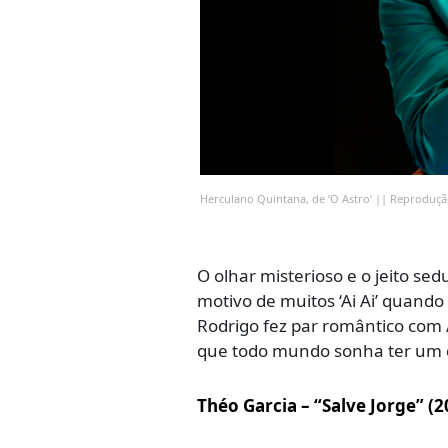
Herculano Quintana, de ‘O Astro’ || Reproduç
O olhar misterioso e o jeito se
motivo de muitos ‘Ai Ai’ quand
Rodrigo fez par romântico com
que todo mundo sonha ter um 
Théo Garcia – “Salve Jorge” (2