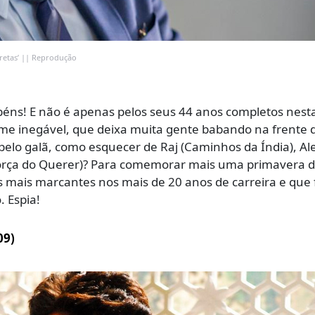
retas’ || Reprodução
éns! E não é apenas pelos seus 44 anos completos nesta
arme inegável, que deixa muita gente babando na frente 
s pelo galã, como esquecer de Raj (Caminhos da Índia), Al
Força do Querer)? Para comemorar mais uma primavera do
 mais marcantes nos mais de 20 anos de carreira e que
. Espia!
09)