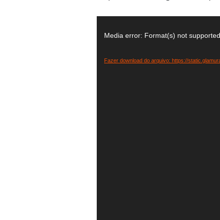
Tocador
de
Media error: Format(s) not supported
vídeo
Fazer download do arquivo: https://static.glam