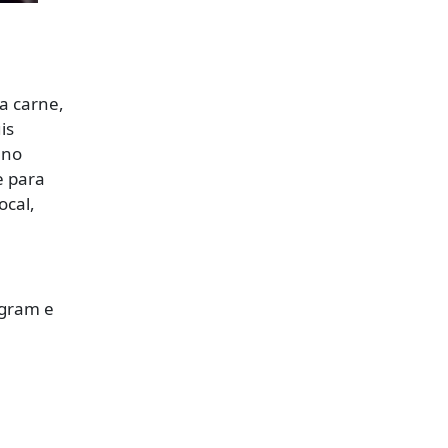
na carne,
is
 no
e para
ocal,
agram e