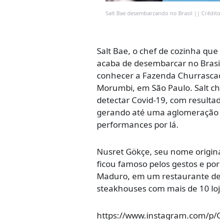
Salt Bae desembarcando no Brasil || Crédit
Salt Bae, o chef de cozinha que
acaba de desembarcar no Brasil
conhecer a Fazenda Churrascad
Morumbi, em São Paulo. Salt ch
detectar Covid-19, com resultad
gerando até uma aglomeração 
performances por lá.
Nusret Gökçe, seu nome origina
ficou famoso pelos gestos e po
Maduro, em um restaurante de 
steakhouses com mais de 10 loja
https://www.instagram.com/p