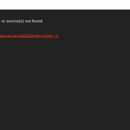
 or source(s) not found
urama.uol.com.br/2020/10/video-3.mp4?_=1