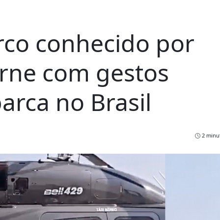
urco conhecido por
arne com gestos
arca no Brasil
2 minut