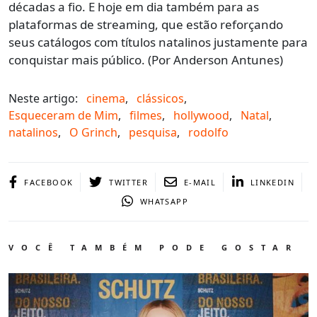
décadas a fio. E hoje em dia também para as
plataformas de streaming, que estão reforçando
seus catálogos com títulos natalinos justamente para
conquistar mais público. (Por Anderson Antunes)
Neste artigo:
cinema
,
clássicos
,
Esqueceram de Mim
,
filmes
,
hollywood
,
Natal
,
natalinos
,
O Grinch
,
pesquisa
,
rodolfo
FACEBOOK
TWITTER
E-MAIL
LINKEDIN
WHATSAPP
VOCÊ TAMBÉM PODE GOSTAR