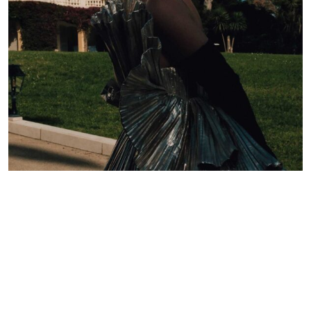
Lelê Saddi aposta em alta-costura Valentino para
tapete vermelho do Festival de Cannes
Redação GLMRM
19 de maio de 2026 às 21:05
2 minutos de leitura
PUBLICIDADE