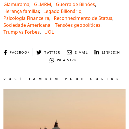
Glamurama
,
GLMRM
,
Guerra de Bilhões
,
Herança familiar
,
Legado Bilionário
,
Psicologia Financeira
,
Reconhecimento de Status
,
Sociedade Americana
,
Tensões geopolíticas
,
Trump vs Forbes
,
UOL
FACEBOOK
TWITTER
E-MAIL
LINKEDIN
WHATSAPP
VOCÊ TAMBÉM PODE GOSTAR