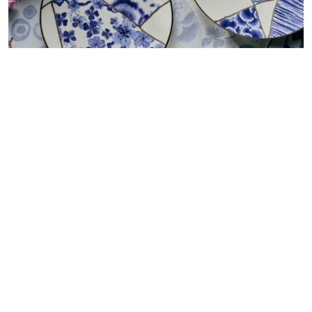
Japão inspira coleção que conecta moda e decoração
Redação GLMRM
04 de agosto de 2026 às 14:00
2 minutos de leitura
Nova coleção reúne da Le Lis kimonos, vestidos,
louças e têxteis inspirados no kintsugi, no shibori e
nas flores de sakura