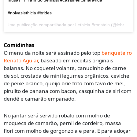
#noivaslethicia #brides
Uma publicação compartilhada por Lethicia Bronstein (@lebronstein) em
Comidinhas
O menu da noite será assinado pelo top
banqueteiro
Renato Aguiar
, baseado em receitas originais
baianas. No c
oquetel volante, canudinho de carne
de sol, crostada de mini legumes orgânicos, ceviche
de peixe branco, queijo brie frito com favo de mel,
pirulito de banana com bacon, casquinha de siri com
dendê e camarão empanado.
No jantar será servido robalo com molho de
moqueca de camarão, pernil de cordeiro, massa
fiori com molho de gorgonzola e pera. E para adoçar