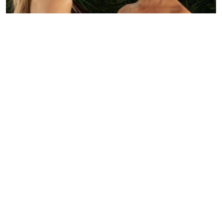
Camarote com DNA brasileiro reúne convidados no GP
de Miami
Redação GLMRM
04 de maio de 2026 às 14:35
2 minutos de leitura
NOSSO Camarote estreia no GP de Miami e reúne
nomes do entretenimento, influência e business em
experiência internacional exclusiva