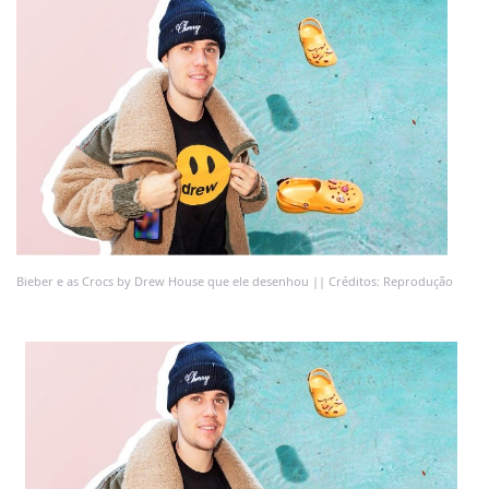
Bieber e as Crocs by Drew House que ele desenhou || Créditos: Reprodução