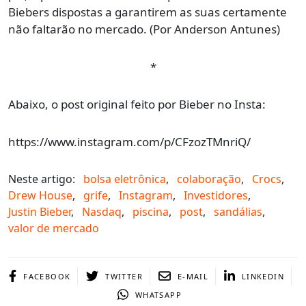
Biebers dispostas a garantirem as suas certamente
não faltarão no mercado. (Por Anderson Antunes)
*
Abaixo, o post original feito por Bieber no Insta:
https://www.instagram.com/p/CFzozTMnriQ/
Neste artigo:
bolsa eletrônica
,
colaboração
,
Crocs
,
Drew House
,
grife
,
Instagram
,
Investidores
,
Justin Bieber
,
Nasdaq
,
piscina
,
post
,
sandálias
,
valor de mercado
FACEBOOK
TWITTER
E-MAIL
LINKEDIN
WHATSAPP