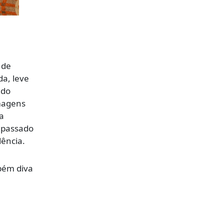
 de
da, leve
ndo
lmagens
ma
 passado
dência.
bém diva