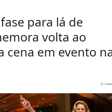
 fase para lá de
emora volta ao
a cena em evento n
1 minu