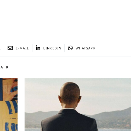
R
E-MAIL
LINKEDIN
WHATSAPP
TAR