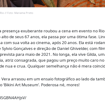
Rio // Foto: Mariama Prieto
ma presença exuberante roubou a cena em evento no Rio
 alto de seus 67 anos, ela passa por uma ótima fase. Lin
ima com sua volta ao cinema, após 20 anos. Ela está roda
 Sylvio Gonçalves e direção de Daniel Ghivelder, com fi
a prevista para maio de 2021. No longa, ela vive Gilda, u
a, atriz consagrada, que pagou um preço muito caro no
ade nua e crua. Qualquer semelhança não é mera coinci
Vera arrasou em um ensaio fotográfico ao lado da tam
o ‘Bikini Art Museum’. Poderosa né, mores!
/B5GBN4AHjsV/