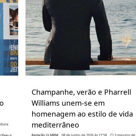
Champanhe, verão e Pharrell
go
Williams unem-se em
homenagem ao estilo de vida
mediterrâneo
itura
clima
Redação GLMRM
08 de junho de 2026 às 17:58
3 minutos de 