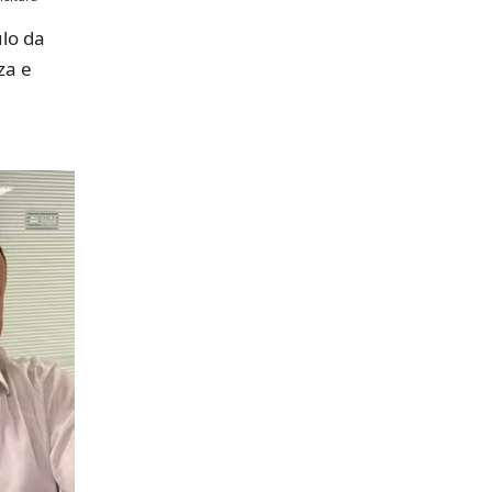
lo da
za e