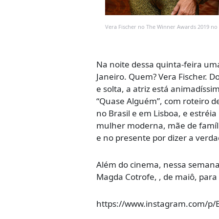
Vera Fischer no The Winner Awards 2019 no 
Na noite dessa quinta-feira u
Janeiro. Quem? Vera Fischer. Do
e solta, a atriz está animadíss
“Quase Alguém”, com roteiro de
no Brasil e em Lisboa, e estréi
mulher moderna, mãe de famíli
e no presente por dizer a verd
Além do cinema, nessa semana 
Magda Cotrofe, , de maiô, para 
https://www.instagram.com/p