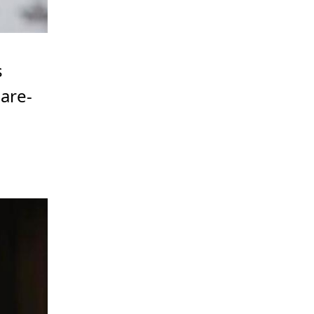
s
are-