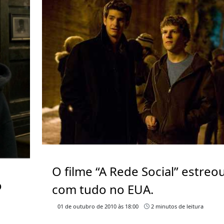
O filme “A Rede Social” estreo
o
com tudo no EUA.
01 de outubro de 2010 às 18:00
2 minutos de leitura