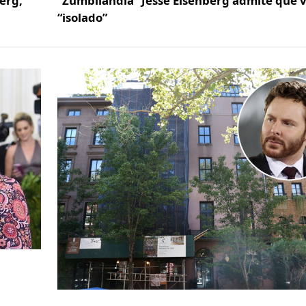
berg,
“Zumbilândia” Jesse Eisenberg admite que 
“isolado”