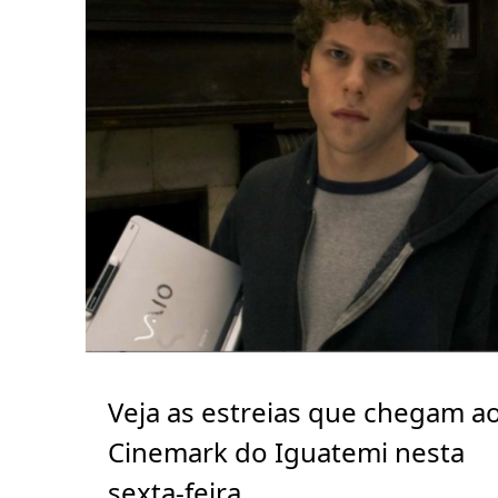
Veja as estreias que chegam a
Cinemark do Iguatemi nesta
sexta-feira