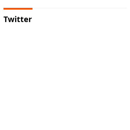
Twitter
HOME
MANIFESTO
ANUNCIE
CONTATO
PRIVACIDADE
Newsletter