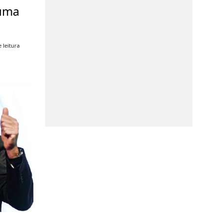
 uma
 leitura