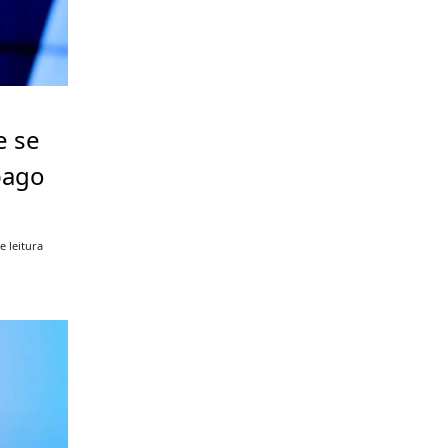
e se
pago
e leitura