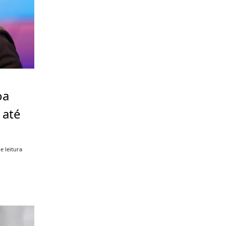
oa
 até
e leitura