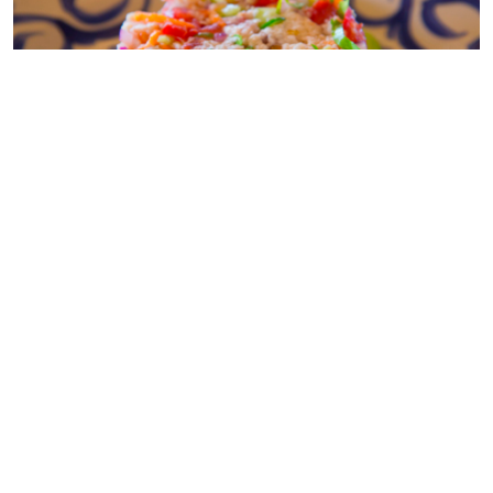
Chef Dagoberto Torres lança livro sobre ceviche com
pitacos de Alex Atala