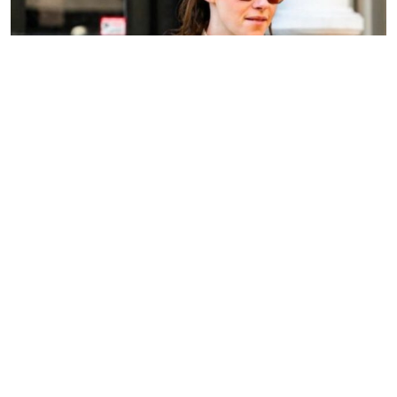
Kristen Stewart no mood da trends "No Pants"
Colaboração para o GLMRM
12 de março de 2024 às 19:08
2 minutos de leitura