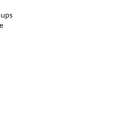
-ups
e