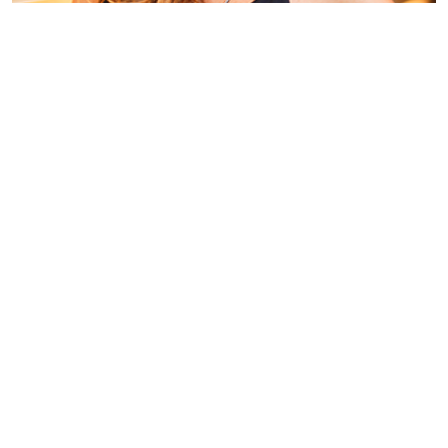
Emar Batalha chega ao Rio em pop-up store no Fashion
Mall
Denise Meira do Amaral
18 de agosto de 2015 às 11:31
1 minuto de leitura