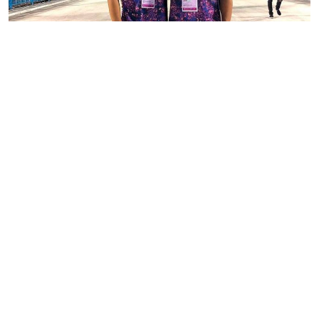
Enzo Celulari se une a ex de Anitta na produção de um
reality show recheado de influencers. Aos fatos!
Redação GLMRM
28 de maio de 2020 às 15:56
1 minuto de leitura
CARREGAR MAIS
Instagram