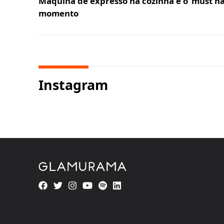
Máquina de expresso na cozinha é o 'must ha
momento
Instagram