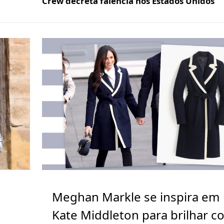
Crew decreta falência nos Estados Unidos
Meghan Markle se inspira em
Kate Middleton para brilhar c