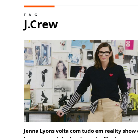
TAG
J.Crew
Jenna Lyons volta com tudo em reality show