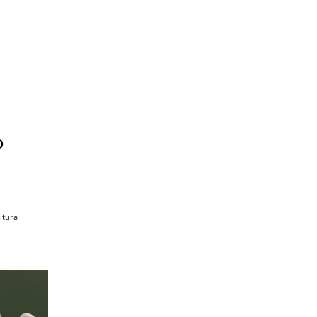
o
itura