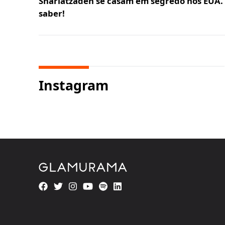
Shariatzadeh se casam em segredo nos EUA
saber!
Instagram