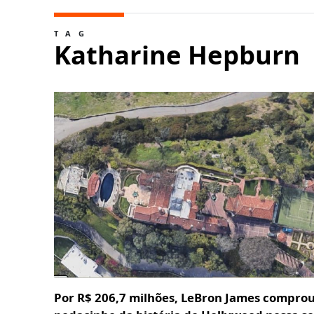
TAG
Katharine Hepburn
Por R$ 206,7 milhões, LeBron James compro