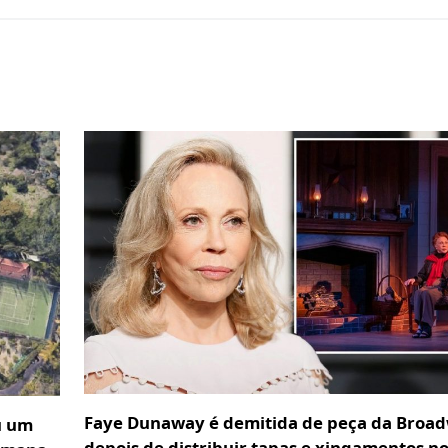
Faye Dunaway é demitida de peça da Broa
u um
depois de distribuir tapas e xingamentos n