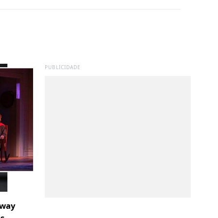
PUBLICIDADE
dway
os