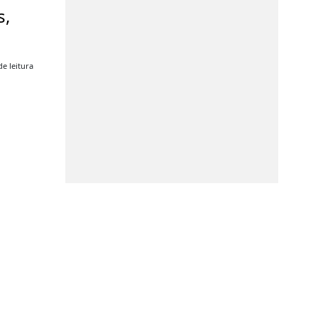
s,
e leitura