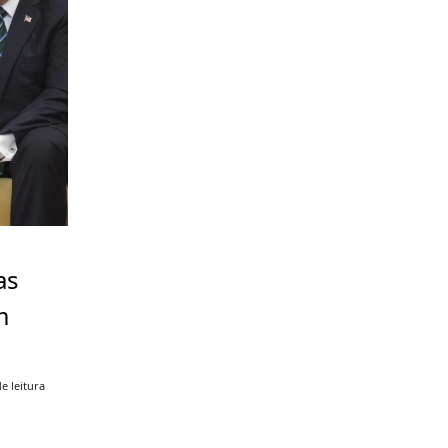
as
m
e leitura