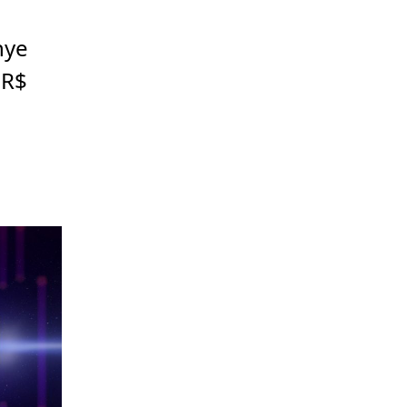
nye
 R$