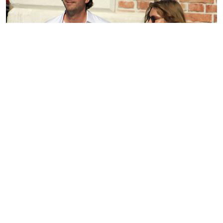
Sabe onde Natalia Vodianova e Antoine Arnault foram
vistos? A gente conta!
junior
27 de julho de 2012 às 07:45
1 minuto de leitura
CARREGAR MAIS
PUBLICIDADE