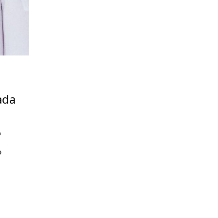
ada
a
o