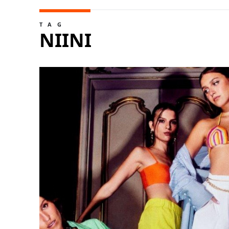
TAG
NIINI