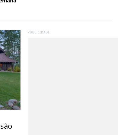
 semana
PUBLICIDADE
nsão