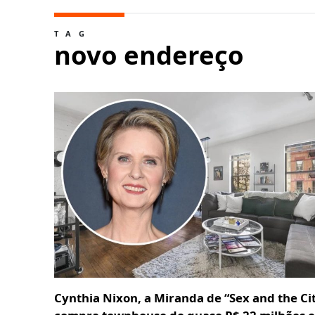
TAG
novo endereço
Cynthia Nixon, a Miranda de “Sex and the Cit