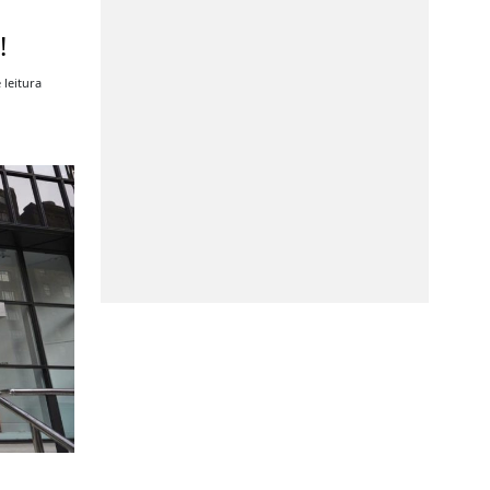
!
 leitura