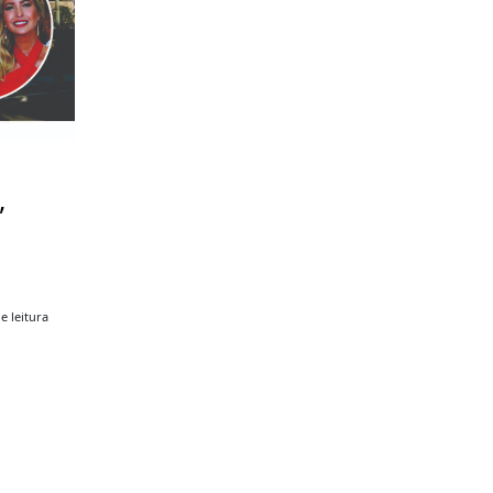
,
e leitura