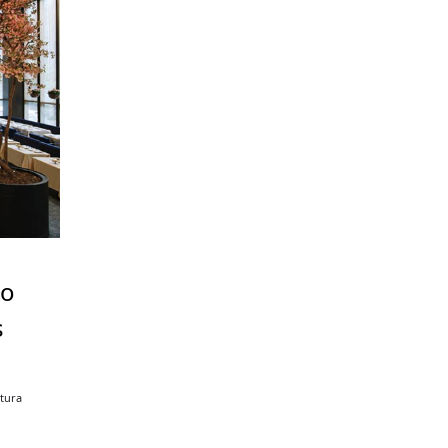
 o
s
itura