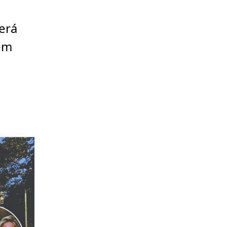
erá
em