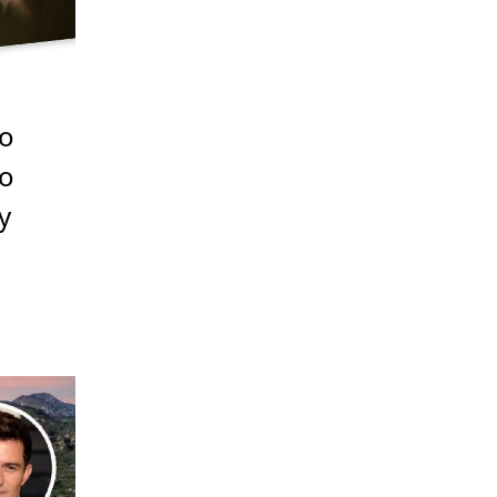
vo
do
y