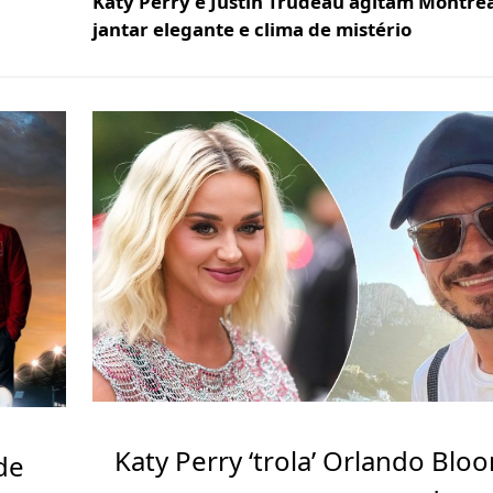
Katy Perry e Justin Trudeau agitam Montre
jantar elegante e clima de mistério
Katy Perry ‘trola’ Orlando Blo
de