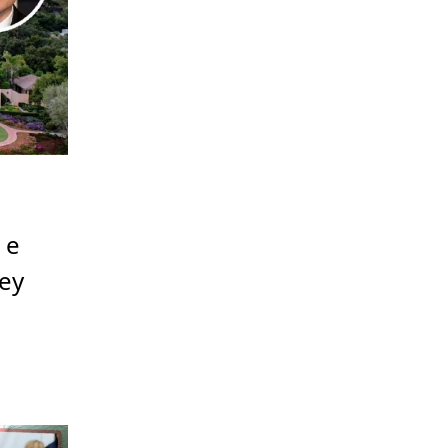
 e
rey