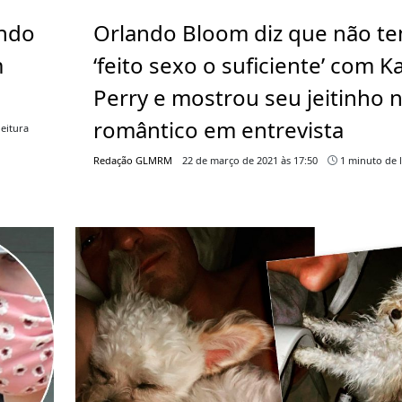
ando
Orlando Bloom diz que não t
m
‘feito sexo o suficiente’ com K
Perry e mostrou seu jeitinho 
romântico em entrevista
eitura
Redação GLMRM
22 de março de 2021 às 17:50
1 minuto de l