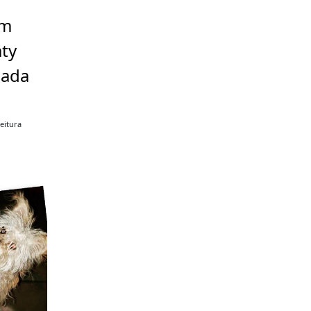
em
aty
nada
eitura