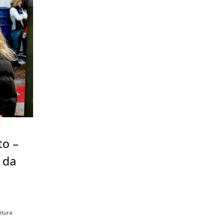
to –
 da
itura