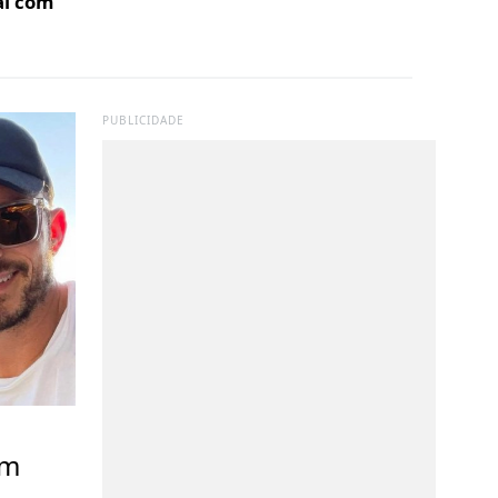
al com
PUBLICIDADE
om