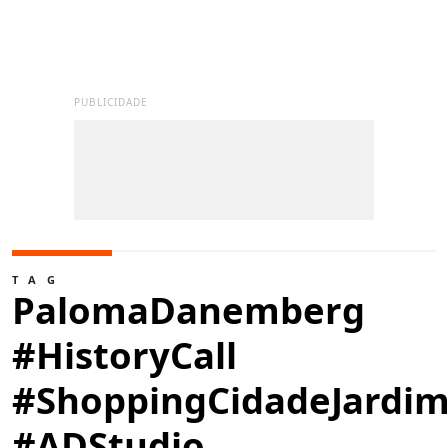
PUBLICIDADE
TAG
PalomaDanemberg
#HistoryCall
#ShoppingCidadeJardi
#ADStudio