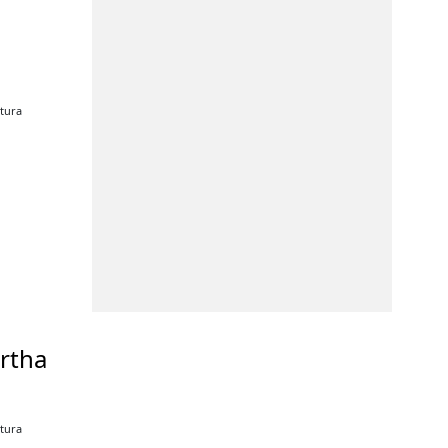
itura
rtha
h
itura