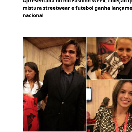
Apresentada no Rio Fashion Week, coleção 
mistura streetwear e futebol ganha lançam
nacional