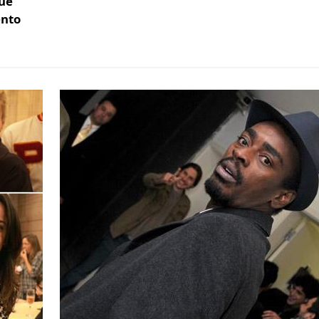
que
ento