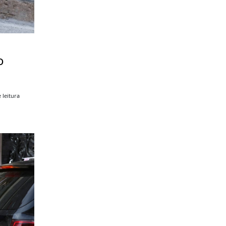
o
 leitura