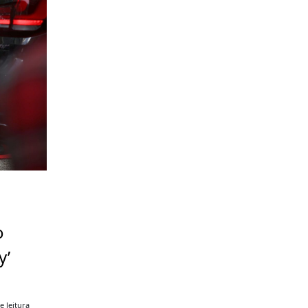
o
y’
e leitura