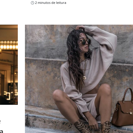
2 minutos de leitura
e
a