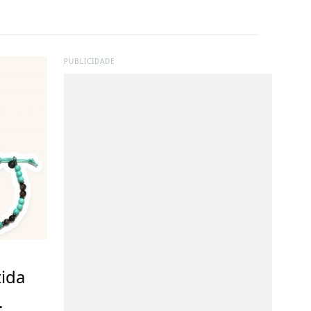
PUBLICIDADE
tida
.