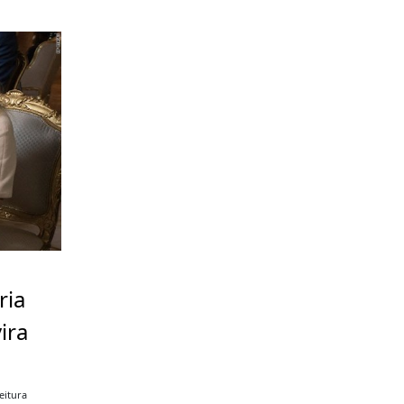
ria
ira
eitura