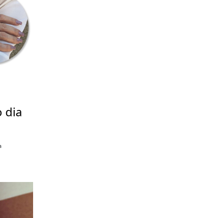
 dia
a