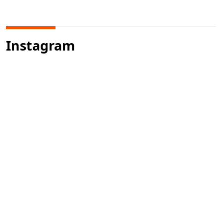
Instagram
Twitter
HOME
MANIFESTO
ANUNCIE
CONTATO
PRIVACIDADE