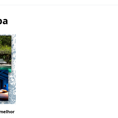
pa
 melhor