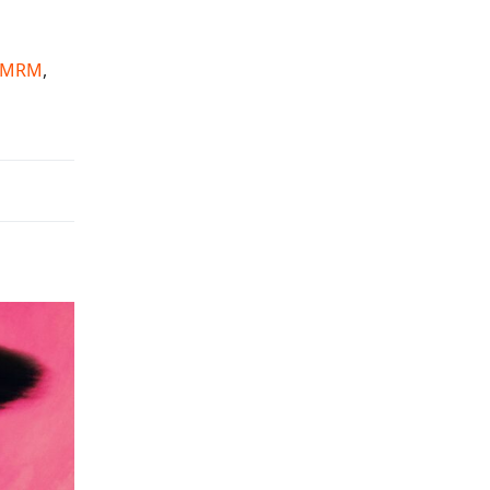
GLMRM
,