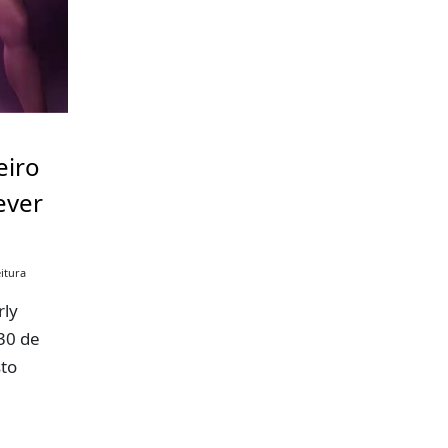
eiro
ever
itura
rly
30 de
sto