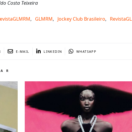
do Costa Teixeira
 RevistaGLMRM
,
GLMRM
,
Jockey Club Brasileiro
,
Revista
R
E-MAIL
LINKEDIN
WHATSAPP
TAR