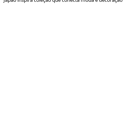
Redação GLMRM
04 de agosto de 2026 às 14:00
2 minutos de leitura
Nova coleção reúne da Le Lis kimonos, vestidos,
louças e têxteis inspirados no kintsugi, no shibori e
nas flores de sakura