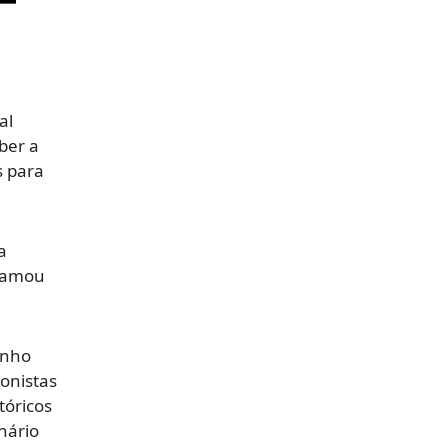
al
ber a
s para
a
chamou
inho
onistas
tóricos
nário