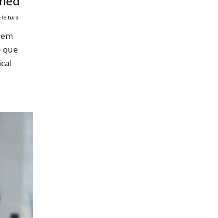
imed
 leitura
a em
ê que
cal