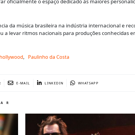
grar oficialmente o espaço dedicado às maiores personal
ia da música brasileira na indústria internacional e re
ou a levar ritmos nacionais para produções conhecidas e
hollywood
,
Paulinho da Costa
R
E-MAIL
LINKEDIN
WHATSAPP
TAR