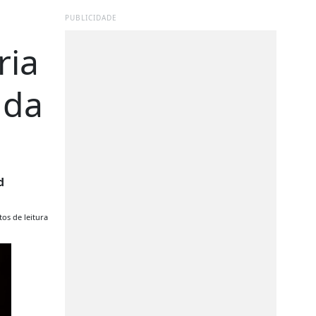
PUBLICIDADE
ria
 da
d
os de leitura