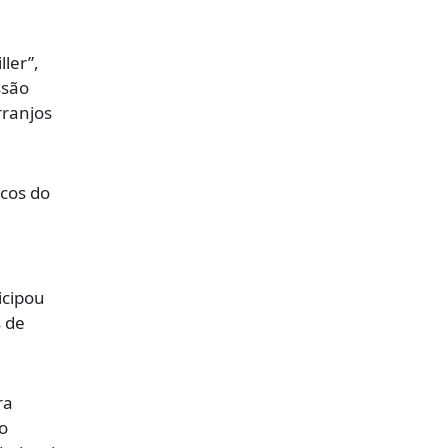
ler”,
ssão
rranjos
cos do
icipou
s de
ra
o