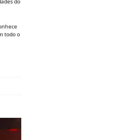
idades do
conhece
m todo o