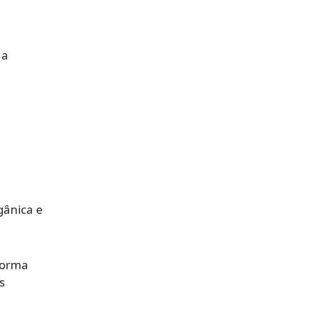
 a
gânica e
forma
s