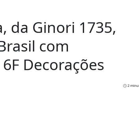
, da Ginori 1735,
Brasil com
a 6F Decorações
2 minut