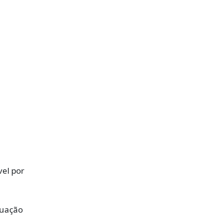
el por
tuação