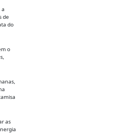
 a
s de
ata do
em o
s,
lmanas,
ma
 camisa
ar as
energia