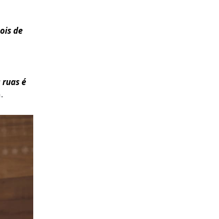
ois de
 ruas é
.