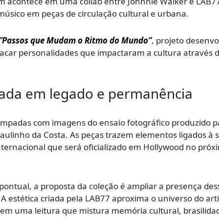
acontece em uma collab entre Johnnie Walker e LAB77
músico em peças de circulação cultural e urbana.
“Passos que Mudam o Ritmo do Mundo”
, projeto desenvo
acar personalidades que impactaram a cultura através 
rada em legado e permanência
ampadas com imagens do ensaio fotográfico produzido p
ulinho da Costa. As peças trazem elementos ligados à 
nternacional que será oficializado em Hollywood no próx
tual, a proposta da coleção é ampliar a presença des
A estética criada pela LAB77 aproxima o universo do arti
 uma leitura que mistura memória cultural, brasilida