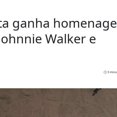
sta ganha homenag
Johnnie Walker e
3 minut