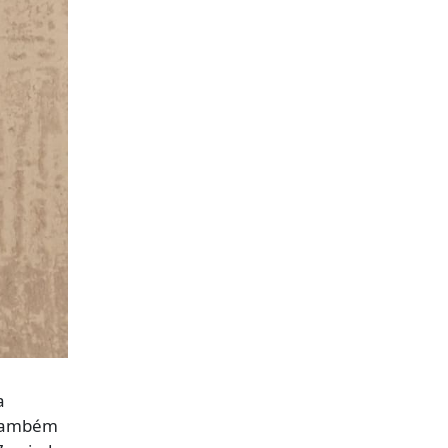
a
 também