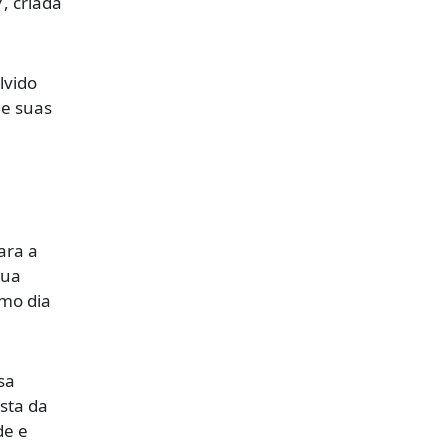
, criada
lvido
de suas
ara a
sua
imo dia
sa
sta da
de e