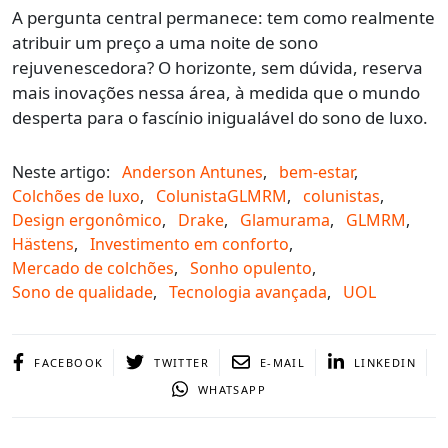
A pergunta central permanece: tem como realmente
atribuir um preço a uma noite de sono
rejuvenescedora? O horizonte, sem dúvida, reserva
mais inovações nessa área, à medida que o mundo
desperta para o fascínio inigualável do sono de luxo.
Neste artigo:
Anderson Antunes
,
bem-estar
,
Colchões de luxo
,
ColunistaGLMRM
,
colunistas
,
Design ergonômico
,
Drake
,
Glamurama
,
GLMRM
,
Hästens
,
Investimento em conforto
,
Mercado de colchões
,
Sonho opulento
,
Sono de qualidade
,
Tecnologia avançada
,
UOL
FACEBOOK
TWITTER
E-MAIL
LINKEDIN
WHATSAPP