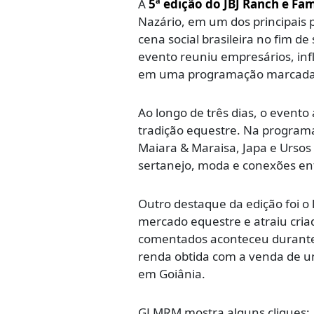
A
5ª edição do JBJ Ranch e Fa
Nazário, em um dos principais 
cena social brasileira no fim
evento reuniu empresários, inf
em uma programação marcada por
Ao longo de três dias, o even
tradição equestre. Na progra
Maiara & Maraisa, Japa e Urso
sertanejo, moda e conexões en
Outro destaque da edição foi o
mercado equestre e atraiu cria
comentados aconteceu durante 
renda obtida com a venda de um 
em Goiânia.
GLMRM mostra alguns cliques: