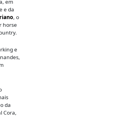
a, em
e e da
driano
, o
r horse
ountry.
rking e
rnandes,
am
o
mais
ão da
l Cora,