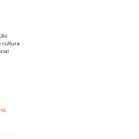
ção
 cultura
cial
end
,