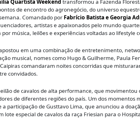
mília Quartista Weekend
transformou a Fazenda Florest
pontos de encontro do agronegócio, do universo equestr
 de semana. Comandado por
Fabrício Batista e Georgia A
luenciadores, artistas e apaixonados pelo mundo quarte
 música, leilões e experiências voltadas ao lifestyle c
to apostou em uma combinação de entretenimento, netwo
mação musical, nomes como Hugo & Guilherme, Paula Fe
s Caipiras comandaram noites concorridas que misturar
tre convidados.
 leilão de cavalos de alta performance, que movimentou 
dores de diferentes regiões do país. Um dos momentos 
a participação de Gusttavo Lima, que anunciou a doaç
lote especial de cavalos da raça Friesian para o Hospita