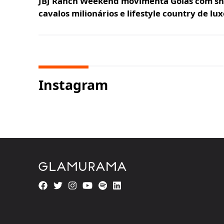
JBJ Ranch Weekend movimenta Goiás com sh
cavalos milionários e lifestyle country de lux
Instagram