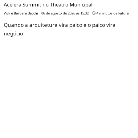
Acelera Summit no Theatro Municipal
Vick e Barbara Bacchi
06 de agosto de 2026 às 15:32
4 minutos de leitura
Quando a arquitetura vira palco e o palco vira
negócio
Dia dos Pais em São Paulo: 7 restaurantes e bares para
celebrar a data
Redação GLMRM
04 de agosto de 2026 às 16:25
5 minutos de leitura
De brunch com jazz a churrasco, cozinha italiana e
menus especiais, endereços da capital prepararam
experiências para o domingo em família