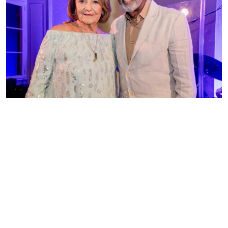
gerações da música brasileira
Redação GLMRM
04 de agosto de 2026 às 15:07
2 minutos de leitura
Almoço no Palácio da Cidade reuniu Gilberto Gil,
Caetano Veloso, Marisa Monte, Boni e outros nomes
da cultura