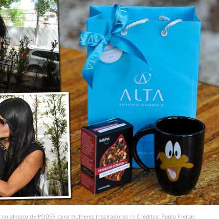
a no almoço de PODER para mulheres inspiradoras || Créditos: Paulo Freitas