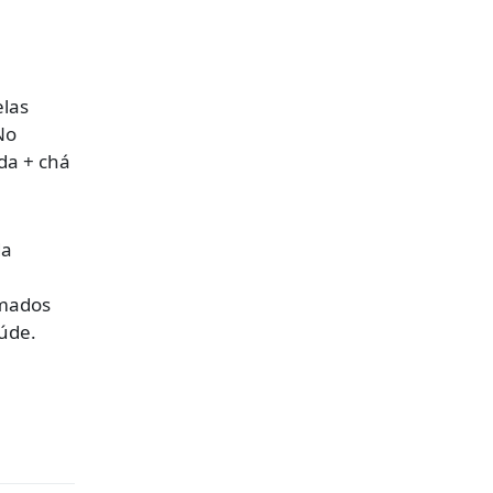
elas
No
da + chá
da
omados
úde.