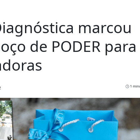
 Diagnóstica marcou
moço de PODER para
adoras
1 minu
2