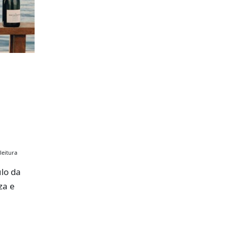
leitura
lo da
za e