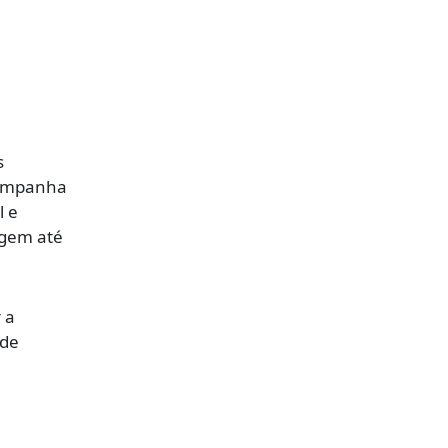
s
companha
l e
agem até
 a
 de