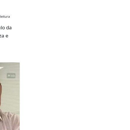
leitura
lo da
za e