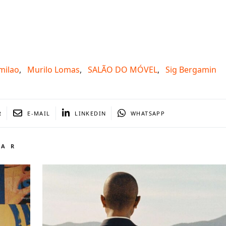
milao
,
Murilo Lomas
,
SALÃO DO MÓVEL
,
Sig Bergamin
R
E-MAIL
LINKEDIN
WHATSAPP
TAR