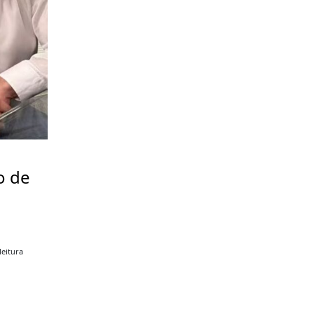
o de
a
leitura