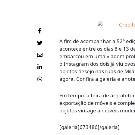
A fim de acompanhar a 52° ediç
acontece entre os dias 8 e 13 d
embarcou em uma viagem profis
o Instagram dos dois já viu ovo
objetos-desejo nas ruas de Mi
agora. Confira a galeria e anote
Em tempo: a feira de arquitetu
exportação de móveis e complem
objetos vintage a móveis moder
[galeria]673486[/galeria]