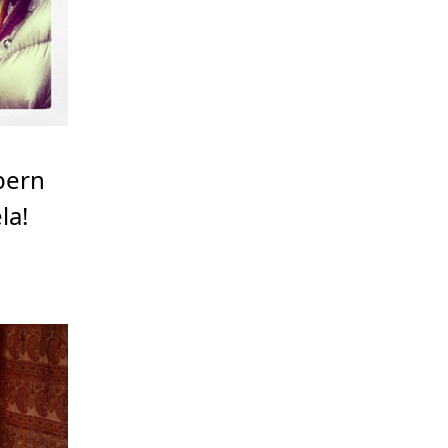
pern
la!