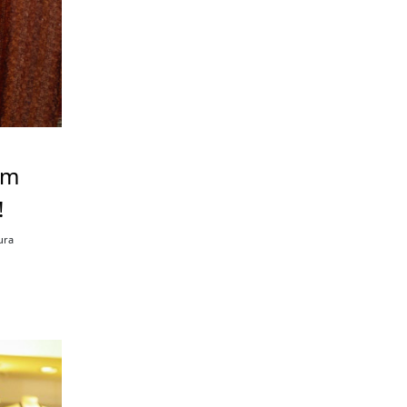
em
!
ura