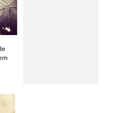
de
 em