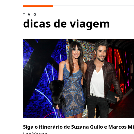
TAG
dicas de viagem
Siga o itinerário de Suzana Gullo e Marcos M